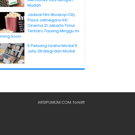
Mudah
Jadwal Film Bioskop City
Plaza Jatinegara XXI
Cinema 21 Jakarta Timur
Terbaru Tayang Minggu Ini
ming Soon
5 Peluang Usaha Modal 5
Juta, Strategi dan Modal
ARSIPUMUM.COM
.
forklift