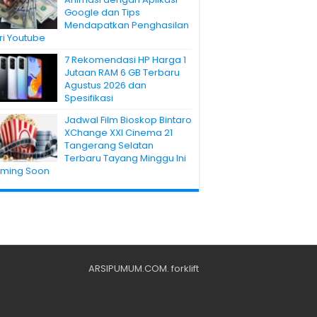
Google dan Tips
Mendapatkan Penghasilan
ri Youtube
7 Rekomendasi HP Harga 1
Jutaan RAM 6 GB Terbaru
Agustus 2026 dan
Spesifikasi
Jadwal Film Bioskop Bintaro
XChange XXI Cinema 21
Tangerang Selatan
Terbaru Tayang Minggu Ini
ming Soon
ARSIPUMUM.COM
.
forklift