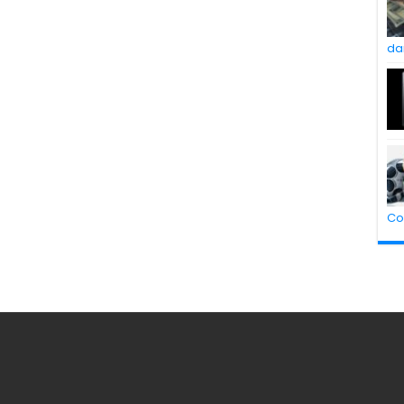
da
Co