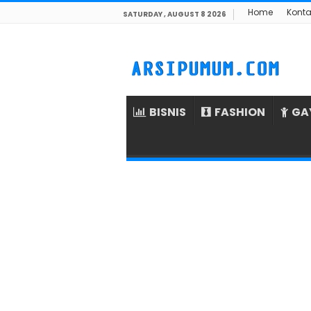
Home
Konta
SATURDAY , AUGUST 8 2026
BISNIS
FASHION
GA