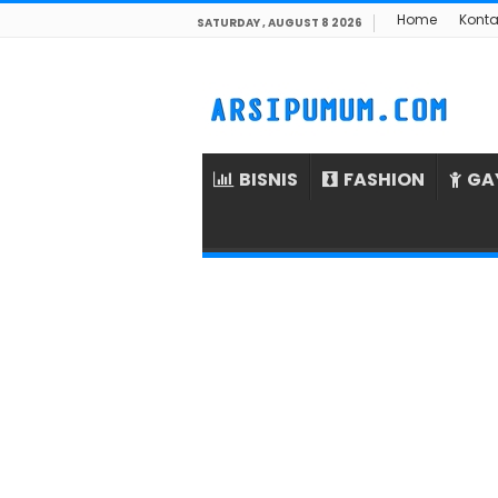
Home
Konta
SATURDAY , AUGUST 8 2026
BISNIS
FASHION
GA