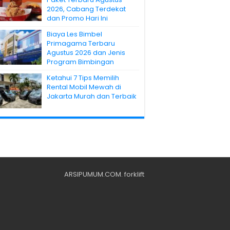
2026, Cabang Terdekat
dan Promo Hari Ini
Biaya Les Bimbel
Primagama Terbaru
Agustus 2026 dan Jenis
Program Bimbingan
Ketahui 7 Tips Memilih
Rental Mobil Mewah di
Jakarta Murah dan Terbaik
ARSIPUMUM.COM
.
forklift