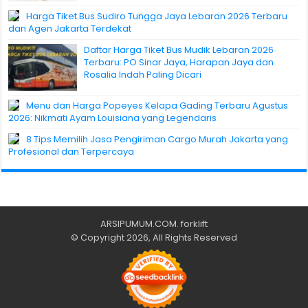
Harga Tiket Bus Sudiro Tungga Jaya Lebaran 2026 Terbaru
dan Agen Jakarta Terdekat
Daftar Harga Tiket Bus Mudik Lebaran 2026
Terbaru: PO Sinar Jaya, Harapan Jaya dan
Rosalia Indah Paling Dicari
Menu dan Harga Popeyes Kelapa Gading Terbaru Agustus
2026: Nikmati Ayam Louisiana yang Legendaris
8 Tips Memilih Jasa Pengiriman Cargo Murah Jakarta yang
Profesional dan Terpercaya
ARSIPUMUM.COM
.
forklift
© Copyright 2026, All Rights Reserved