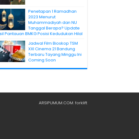
Penetapan 1 Ramadhan
2023 Menurut
Muhammadiyah dan NU
Tanggal Berapa? Update
sil Pantauan BMKG Posisi Kedudukan Hilal
Jadwal Film Bioskop TSM
XXI Cinema 21 Bandung
Terbaru Tayang Minggu Ini
Coming Soon
ARSIPUMUM.COM
.
forklift