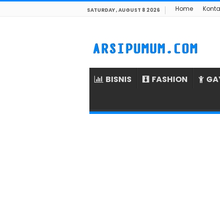
Home
Konta
SATURDAY , AUGUST 8 2026
BISNIS
FASHION
GA