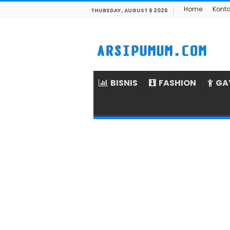
Home
Kont
THURSDAY , AUGUST 6 2026
BISNIS
FASHION
GA