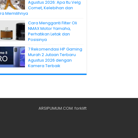
Agustus 2026: Apa Itu Velg
Comet, Kelebihan dan
ra Memilihnya
Cara Mengganti Filter Oli
NMAX Motor Yamaha,
Perhatikan Letak dan
Posisinya
7 Rekomendasi HP Gaming
Murah 2 Jutaan Terbaru
Agustus 2026 dengan
Kamera Terbaik
ARSIPUMUM.COM
.
forklift