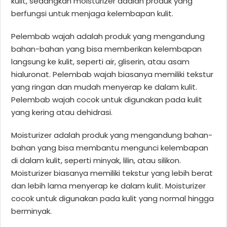
kulit, sedangkan moisturizer adalah produk yang
berfungsi untuk menjaga kelembapan kulit.
Pelembab wajah adalah produk yang mengandung
bahan-bahan yang bisa memberikan kelembapan
langsung ke kulit, seperti air, gliserin, atau asam
hialuronat. Pelembab wajah biasanya memiliki tekstur
yang ringan dan mudah menyerap ke dalam kulit.
Pelembab wajah cocok untuk digunakan pada kulit
yang kering atau dehidrasi.
Moisturizer adalah produk yang mengandung bahan-
bahan yang bisa membantu mengunci kelembapan
di dalam kulit, seperti minyak, lilin, atau silikon.
Moisturizer biasanya memiliki tekstur yang lebih berat
dan lebih lama menyerap ke dalam kulit. Moisturizer
cocok untuk digunakan pada kulit yang normal hingga
berminyak.