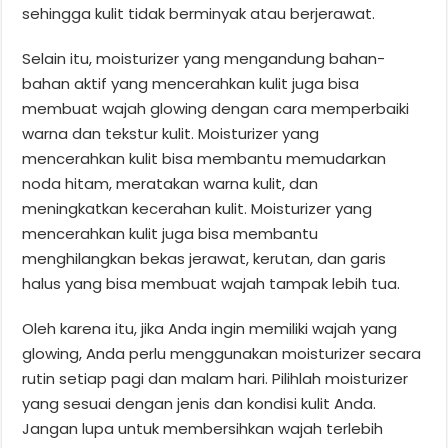
sehingga kulit tidak berminyak atau berjerawat.
Selain itu, moisturizer yang mengandung bahan-
bahan aktif yang mencerahkan kulit juga bisa
membuat wajah glowing dengan cara memperbaiki
warna dan tekstur kulit. Moisturizer yang
mencerahkan kulit bisa membantu memudarkan
noda hitam, meratakan warna kulit, dan
meningkatkan kecerahan kulit. Moisturizer yang
mencerahkan kulit juga bisa membantu
menghilangkan bekas jerawat, kerutan, dan garis
halus yang bisa membuat wajah tampak lebih tua.
Oleh karena itu, jika Anda ingin memiliki wajah yang
glowing, Anda perlu menggunakan moisturizer secara
rutin setiap pagi dan malam hari. Pilihlah moisturizer
yang sesuai dengan jenis dan kondisi kulit Anda.
Jangan lupa untuk membersihkan wajah terlebih