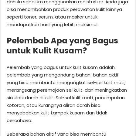
dahulu sebelum menggunakan moisturizer. Anda juga
bisa menambahkan produk perawatan kulit lainnya
seperti toner, serum, atau masker untuk
mendapatkan hasil yang lebih maksimal.
Pelembab Apa yang Bagus
untuk Kulit Kusam?
Pelembab yang bagus untuk kulit kusam adalah
pelembab yang mengandung bahan-bahan aktif
yang bisa membantu mengangkat sel-sel kulit mati,
merangsang peremajaan sel kulit, dan meningkatkan
sirkulasi darah di kulit. Sel-sel kulit mati, penumpukan
kotoran, atau kurangnya aliran darah bisa
menyebabkan kulit tampak kusam dan tidak
bercahaya.
Beberapa bahan aktif yang bisa membantu