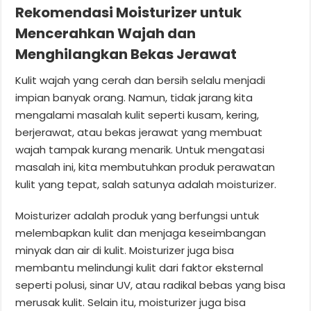
Rekomendasi Moisturizer untuk
Mencerahkan Wajah dan
Menghilangkan Bekas Jerawat
Kulit wajah yang cerah dan bersih selalu menjadi
impian banyak orang. Namun, tidak jarang kita
mengalami masalah kulit seperti kusam, kering,
berjerawat, atau bekas jerawat yang membuat
wajah tampak kurang menarik. Untuk mengatasi
masalah ini, kita membutuhkan produk perawatan
kulit yang tepat, salah satunya adalah moisturizer.
Moisturizer adalah produk yang berfungsi untuk
melembapkan kulit dan menjaga keseimbangan
minyak dan air di kulit. Moisturizer juga bisa
membantu melindungi kulit dari faktor eksternal
seperti polusi, sinar UV, atau radikal bebas yang bisa
merusak kulit. Selain itu, moisturizer juga bisa