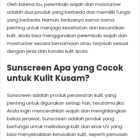
Oleh karena itu, pelembab wajah dan moisturizer
adalah dua produk yang berbeda dan memiliki fungsi
yang berbeda. Namun, keduanya sama-sama
penting untuk menjaga kesehatan dan kecantikan
kulit. Anda bisa menggunakan pelembab wajah dan
moisturizer secara bersamaan atau terpisah sesuai
dengan jenis dan kondisi kulit Anda.
Sunscreen Apa yang Cocok
untuk Kulit Kusam?
Sunscreen adalah produk perawatan kulit yang
penting untuk digunakan setiap hari, terutama jika
Anda ingin mencerahkan wajah dan menghilangkan
bekas jerawat. Sunscreen adalah produk yang
berfungsi untuk melindungi kulit dari sinar UV yang
bisa menyebabkan kerusakan kulit, seperti penuaan