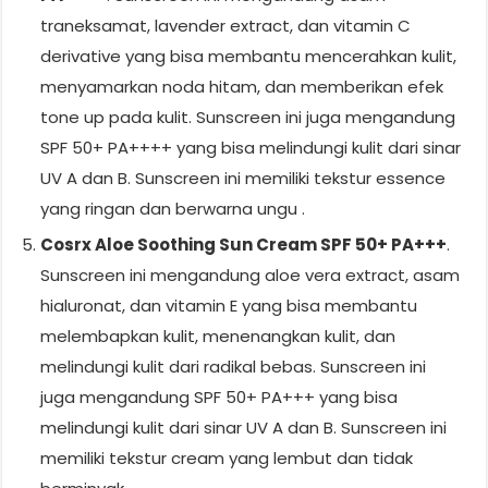
traneksamat, lavender extract, dan vitamin C
derivative yang bisa membantu mencerahkan kulit,
menyamarkan noda hitam, dan memberikan efek
tone up pada kulit. Sunscreen ini juga mengandung
SPF 50+ PA++++ yang bisa melindungi kulit dari sinar
UV A dan B. Sunscreen ini memiliki tekstur essence
yang ringan dan berwarna ungu .
Cosrx Aloe Soothing Sun Cream SPF 50+ PA+++
.
Sunscreen ini mengandung aloe vera extract, asam
hialuronat, dan vitamin E yang bisa membantu
melembapkan kulit, menenangkan kulit, dan
melindungi kulit dari radikal bebas. Sunscreen ini
juga mengandung SPF 50+ PA+++ yang bisa
melindungi kulit dari sinar UV A dan B. Sunscreen ini
memiliki tekstur cream yang lembut dan tidak