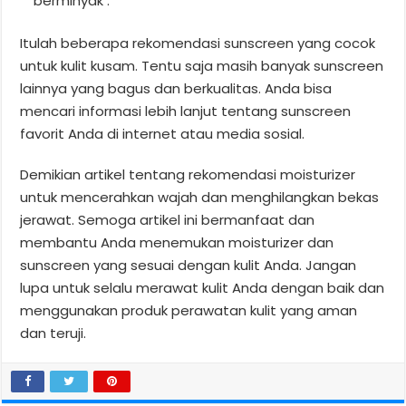
berminyak .
Itulah beberapa rekomendasi sunscreen yang cocok
untuk kulit kusam. Tentu saja masih banyak sunscreen
lainnya yang bagus dan berkualitas. Anda bisa
mencari informasi lebih lanjut tentang sunscreen
favorit Anda di internet atau media sosial.
Demikian artikel tentang rekomendasi moisturizer
untuk mencerahkan wajah dan menghilangkan bekas
jerawat. Semoga artikel ini bermanfaat dan
membantu Anda menemukan moisturizer dan
sunscreen yang sesuai dengan kulit Anda. Jangan
lupa untuk selalu merawat kulit Anda dengan baik dan
menggunakan produk perawatan kulit yang aman
dan teruji.