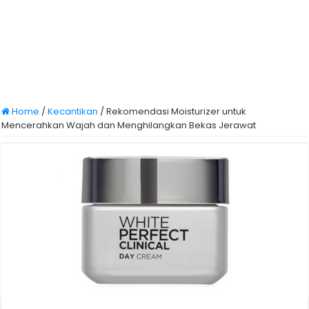
Home
/
Kecantikan
/
Rekomendasi Moisturizer untuk
Mencerahkan Wajah dan Menghilangkan Bekas Jerawat