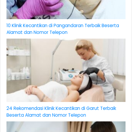
10 Klinik Kecantikan di Pangandaran Terbaik Beserta
Alamat dan Nomor Telepon
24 Rekomendasi Klinik Kecantikan di Garut Terbaik
Beserta Alamat dan Nomor Telepon