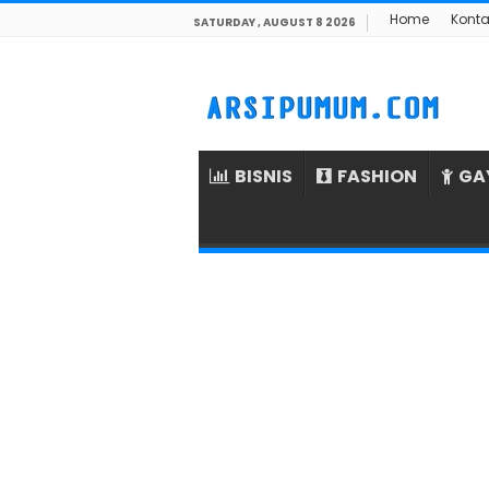
Home
Konta
SATURDAY , AUGUST 8 2026
BISNIS
FASHION
GA