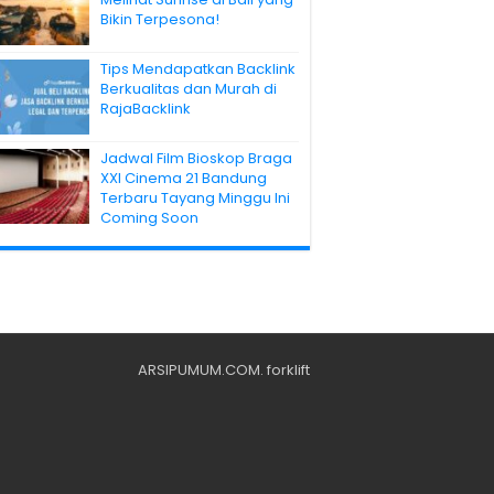
Bikin Terpesona!
Tips Mendapatkan Backlink
Berkualitas dan Murah di
RajaBacklink
Jadwal Film Bioskop Braga
XXI Cinema 21 Bandung
Terbaru Tayang Minggu Ini
Coming Soon
ARSIPUMUM.COM
.
forklift